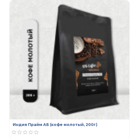
Индия Прайм АБ (кофе молотый, 200г)