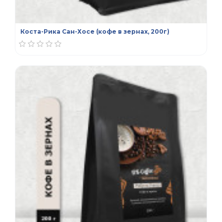
Коста-Рика Сан-Хосе (кофе в зернах, 200г)